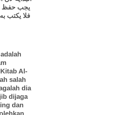
يبة وغيرها
 من جميع ما
 adalah
am
Kitab Al-
ah salah
jagalah dia
jib dijaga
ing dan
bolehkan