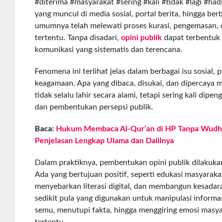
#diterima #masyarakat #sering #kali #tidak #lagi #had
yang muncul di media sosial, portal berita, hingga berb
umumnya telah melewati proses kurasi, pengemasan,
tertentu. Tanpa disadari,
opini publik
dapat terbentuk 
komunikasi yang sistematis dan terencana.
Fenomena ini terlihat jelas dalam berbagai isu sosial, 
keagamaan. Apa yang dibaca, disukai, dan dipercaya m
tidak selalu lahir secara alami, tetapi sering kali dipe
dan pembentukan persepsi publik.
Baca:
Hukum Membaca Al-Qur’an di HP Tanpa Wudhu
Penjelasan Lengkap Ulama dan Dalilnya
Dalam praktiknya, pembentukan opini publik dilakuka
Ada yang bertujuan positif, seperti edukasi masyarak
menyebarkan literasi digital, dan membangun kesadara
sedikit pula yang digunakan untuk manipulasi inform
semu, menutupi fakta, hingga menggiring emosi masy