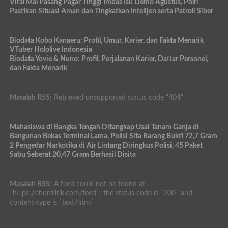
Viral Mal Pasang Pagar Tinggi Imbas Isu Demo Agustus, Polri
Pastikan Situasi Aman dan Tingkatkan Intelijen serta Patroli Siber
Biodata Kobo Kanaeru: Profil, Umur, Karier, dan Fakta Menarik
VTuber Hololive Indonesia
Biodata Yovie & Nuno: Profil, Perjalanan Karier, Daftar Personel,
dan Fakta Menarik
Masalah RSS:
Retrieved unsupported status code "404"
Mahasiswa di Bangka Tengah Ditangkap Usai Tanam Ganja di
Bangunan Bekas Terminal Lama, Polisi Sita Barang Bukti 72,7 Gram
2 Pengedar Narkotika di Air Lintang Diringkus Polisi, 45 Paket
Sabu Seberat 20,47 Gram Berhasil Disita
Masalah RSS:
A feed could not be found at
`https://chordlirik.com/feed`; the status code is `200` and
content-type is `text/html`