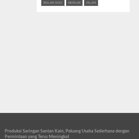
BULAN SUCI
MUSLIM
ISLAM
Produksi Saringan Santan Kain, Peluang Usaha Sederhana dengan
Permintaan yang Terus Meningkat