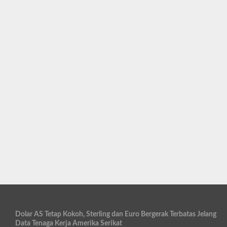
Dolar AS Tetap Kokoh, Sterling dan Euro Bergerak Terbatas Jelang
Data Tenaga Kerja Amerika Serikat