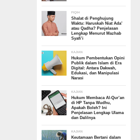
FIQIH
Shalat di Penghujung
Waktu: Haruskah Niat Ada’
atau Qadha? Penjelasan
Lengkap Menurut Mazhab
Syafi’i
KAJIAN
Hukum Pembentukan Opini
Publik dalam Islam di Era
Digital: Antara Dakwah,
Edukasi, dan Manipulasi
Narasi
KAJIAN
Hukum Membaca Al-Qur’an
di HP Tanpa Wudhu,
Apakah Boleh? Ini
Penjelasan Lengkap Ulama
dan Dalilnya
KAJIAN
Keutamaan Bertani dalam