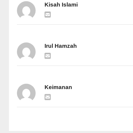
Kisah Islami
Irul Hamzah
Keimanan