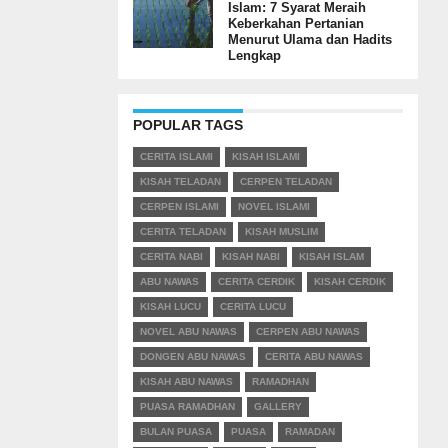
Islam: 7 Syarat Meraih
Keberkahan Pertanian
Menurut Ulama dan Hadits
Lengkap
POPULAR TAGS
CERITA ISLAMI
KISAH ISLAMI
KISAH TELADAN
CERPEN TELADAN
CERPEN ISLAMI
NOVEL ISLAMI
CERITA TELADAN
KISAH MUSLIM
CERITA NABI
KISAH NABI
KISAH ISLAM
ABU NAWAS
CERITA CERDIK
KISAH CERDIK
KISAH LUCU
CERITA LUCU
NOVEL ABU NAWAS
CERPEN ABU NAWAS
DONGEN ABU NAWAS
CERITA ABU NAWAS
KISAH ABU NAWAS
RAMADHAN
PUASA RAMADHAN
GALLERY
BULAN PUASA
PUASA
RAMADAN