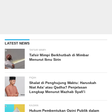
LATEST NEWS
TAFSIR MIMPI
Tafsir Mimpi Berkhutbah di Mimbar
Menurut Ibnu Sirin
FIQIH
Shalat di Penghujung Waktu: Haruskah
Niat Ada’ atau Qadha? Penjelasan
Lengkap Menurut Mazhab Syafi’i
KAJIAN
Hukum Pembentukan Opini Publik dalam