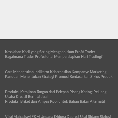
Kesalahan Kecil yang Sering Menghabiskan Profit Trader
Bagaimana Trader Profesional Mempersiapkan Hari Trading?
Cara Menentukan Indikator Keberhasilan Kampanye Marketing
Panduan Menentukan Strategi Promosi Berdasarkan Siklus Produk
Produksi Kerajinan Tangan dari Pelepah Pisang Kering: Peluang
Usaha Kreatif Bernilai Jual
Produksi Briket dari Ampas Kopi untuk Bahan Bakar Alternatif
Viral Mahasiswi FKM Undana Diduga Depresi Usai Sidang Skripsi