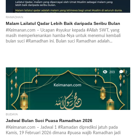
RAMADHAN
Malam Lailatul Qadar Lebih Baik daripada Seribu Bulan
#Keimanan.com – Ucapan #syukur kepada #Allah SWT, yang
masih memperkenankan hamba-Nya untuk menemui kembali
bulan suci #Ramadhan ini. Bulan suci Ramadhan adalah...
203
2
BUDAYA
Jadwal Bulan Suci Puasa Ramadhan 2026
#Keimanan.com – Jadwal 1 #Ramadan diprediksi jatuh pada
Kamis, 19 Februari 2026 dimana #puasa wajib Ramadhan jadi