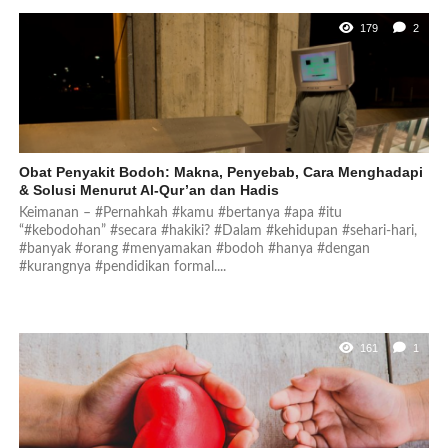
179
2
Obat Penyakit Bodoh: Makna, Penyebab, Cara Menghadapi
& Solusi Menurut Al-Qur’an dan Hadis
Keimanan – #Pernahkah #kamu #bertanya #apa #itu
“#kebodohan” #secara #hakiki? #Dalam #kehidupan #sehari-hari,
#banyak #orang #menyamakan #bodoh #hanya #dengan
#kurangnya #pendidikan formal....
161
1