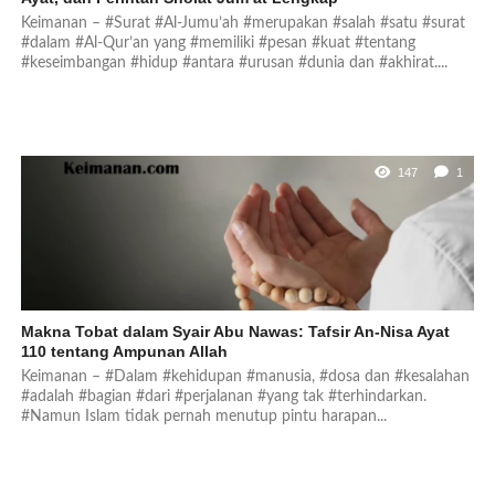
Keimanan – #Surat #Al-Jumu’ah #merupakan #salah #satu #surat
#dalam #Al-Qur’an yang #memiliki #pesan #kuat #tentang
#keseimbangan #hidup #antara #urusan #dunia dan #akhirat....
147
1
Makna Tobat dalam Syair Abu Nawas: Tafsir An-Nisa Ayat
110 tentang Ampunan Allah
Keimanan – #Dalam #kehidupan #manusia, #dosa dan #kesalahan
#adalah #bagian #dari #perjalanan #yang tak #terhindarkan.
#Namun Islam tidak pernah menutup pintu harapan...