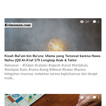
127
1
Kisah Bal’am bin Ba’ura: Ulama yang Tersesat karena Hawa
Nafsu (QS Al-A’raf 175 Lengkap Arab & Tafsir
Keimanan – #Dalam #catatan #sejarah #umat #terdahulu,
#terdapat #satu #nama #yang #dikenal #bukan #karena
keteguhan imannya, melainkan karena kejatuhannya dari derajat
mulia...
162
3