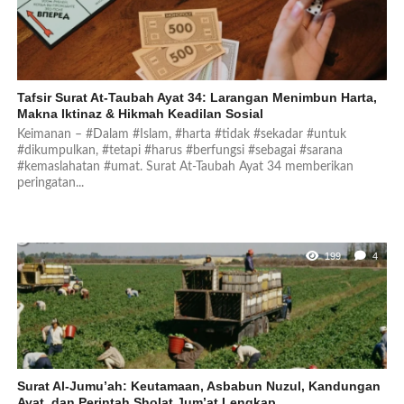
Tafsir Surat At-Taubah Ayat 34: Larangan Menimbun Harta,
Makna Iktinaz & Hikmah Keadilan Sosial
Keimanan – #Dalam #Islam, #harta #tidak #sekadar #untuk
#dikumpulkan, #tetapi #harus #berfungsi #sebagai #sarana
#kemaslahatan #umat. Surat At-Taubah Ayat 34 memberikan
peringatan...
199
4
Surat Al-Jumu’ah: Keutamaan, Asbabun Nuzul, Kandungan
Ayat, dan Perintah Sholat Jum’at Lengkap