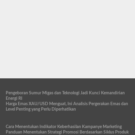
Pengeboran Sumur Migas dan Teknologi Jadi Kunci Kemandirian
Energi RI
Harga Emas XAU/USD Menguat, Ini Analisis Pergerakan Emas dan
Level Penting yang Perlu Diperhatikan
Cara Menentukan Indikator Keberhasilan Kampanye Marketing
Panduan Menentukan Strategi Promosi Berdasarkan Siklus Produk