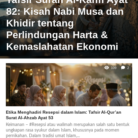
82: Kisah Nabi Musa dan
Khidir tentang
Perlindungan Harta &
Kemaslahatan Ekonomi
109
2
Etika Menghadiri Resepsi dalam Islam: Tafsir Al-Qur’an
Surat Al-Ahzab Ayat 53
Keimanan – #Resepsi atau walimah merupakan salah satu bentuk
ungkapan rasa syukur dalam Islam, khususnya pada momen
pernikahan. Dalam tradisi umat Islam,...