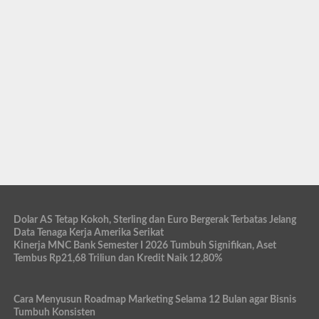
Dolar AS Tetap Kokoh, Sterling dan Euro Bergerak Terbatas Jelang
Data Tenaga Kerja Amerika Serikat
Kinerja MNC Bank Semester I 2026 Tumbuh Signifikan, Aset
Tembus Rp21,68 Triliun dan Kredit Naik 12,80%
Cara Menyusun Roadmap Marketing Selama 12 Bulan agar Bisnis
Tumbuh Konsisten