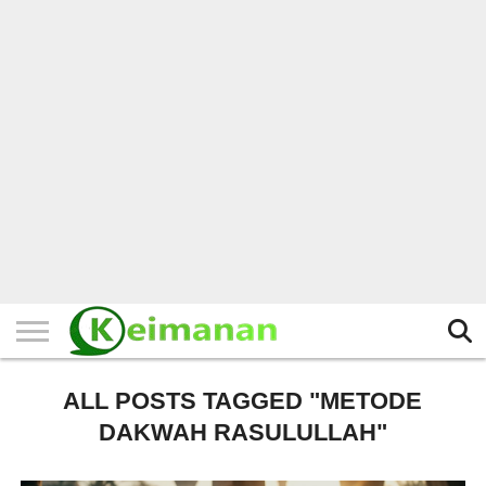
HOME
TERBARU
BERITA
KAJIAN
BUDAYA
EXPLORE
BISNIS
BIODATA
SEJARAH
LAINNYA
ALL POSTS TAGGED "METODE
DAKWAH RASULULLAH"