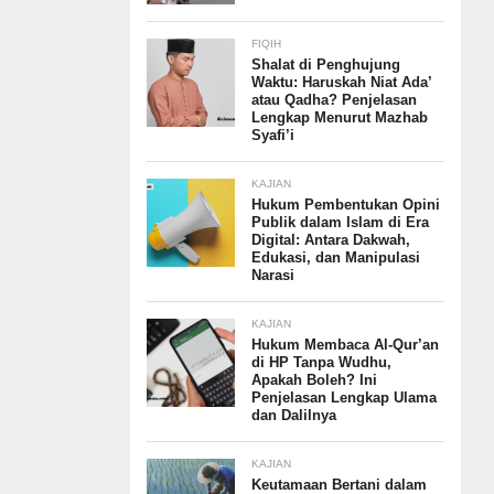
FIQIH
Shalat di Penghujung
Waktu: Haruskah Niat Ada’
atau Qadha? Penjelasan
Lengkap Menurut Mazhab
Syafi’i
KAJIAN
Hukum Pembentukan Opini
Publik dalam Islam di Era
Digital: Antara Dakwah,
Edukasi, dan Manipulasi
Narasi
KAJIAN
Hukum Membaca Al-Qur’an
di HP Tanpa Wudhu,
Apakah Boleh? Ini
Penjelasan Lengkap Ulama
dan Dalilnya
KAJIAN
Keutamaan Bertani dalam