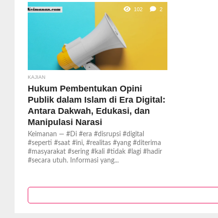
102
2
KAJIAN
Hukum Pembentukan Opini
Publik dalam Islam di Era Digital:
Antara Dakwah, Edukasi, dan
Manipulasi Narasi
Keimanan — #Di #era #disrupsi #digital
#seperti #saat #ini, #realitas #yang #diterima
#masyarakat #sering #kali #tidak #lagi #hadir
#secara utuh. Informasi yang...