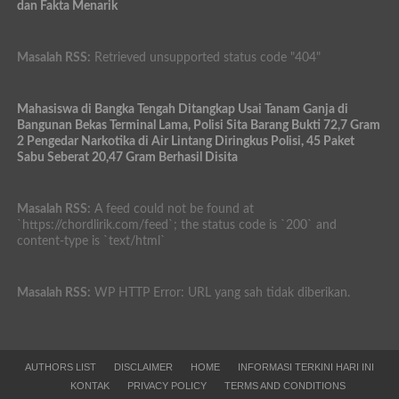
dan Fakta Menarik
Masalah RSS:
Retrieved unsupported status code "404"
Mahasiswa di Bangka Tengah Ditangkap Usai Tanam Ganja di
Bangunan Bekas Terminal Lama, Polisi Sita Barang Bukti 72,7 Gram
2 Pengedar Narkotika di Air Lintang Diringkus Polisi, 45 Paket
Sabu Seberat 20,47 Gram Berhasil Disita
Masalah RSS:
A feed could not be found at
`https://chordlirik.com/feed`; the status code is `200` and
content-type is `text/html`
Masalah RSS:
WP HTTP Error: URL yang sah tidak diberikan.
AUTHORS LIST
DISCLAIMER
HOME
INFORMASI TERKINI HARI INI
KONTAK
PRIVACY POLICY
TERMS AND CONDITIONS