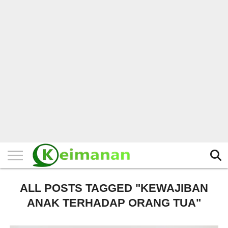
HOME
TERBARU
BERITA
KAJIAN
BUDAYA
EXPLORE
BISNIS
BIODATA
SEJARAH
LAINNYA
ALL POSTS TAGGED "KEWAJIBAN
ANAK TERHADAP ORANG TUA"