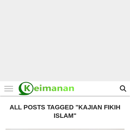
HOME
TERBARU
BERITA
KAJIAN
BUDAYA
EXPLORE
BISNIS
BIODATA
SEJARAH
LAINNYA
ALL POSTS TAGGED "KAJIAN FIKIH
ISLAM"