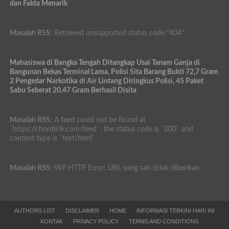
dan Fakta Menarik
Masalah RSS:
Retrieved unsupported status code "404"
Mahasiswa di Bangka Tengah Ditangkap Usai Tanam Ganja di
Bangunan Bekas Terminal Lama, Polisi Sita Barang Bukti 72,7 Gram
2 Pengedar Narkotika di Air Lintang Diringkus Polisi, 45 Paket
Sabu Seberat 20,47 Gram Berhasil Disita
Masalah RSS:
A feed could not be found at
`https://chordlirik.com/feed`; the status code is `200` and
content-type is `text/html`
Masalah RSS:
WP HTTP Error: URL yang sah tidak diberikan.
AUTHORS LIST
DISCLAIMER
HOME
INFORMASI TERKINI HARI INI
KONTAK
PRIVACY POLICY
TERMS AND CONDITIONS