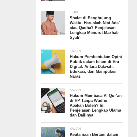
FIQIH
Shalat di Penghujung
Waktu: Haruskah Niat Ada’
atau Qadha? Penjelasan
Lengkap Menurut Mazhab
Syafi’i
KAJIAN
Hukum Pembentukan Opini
Publik dalam Islam di Era
Digital: Antara Dakwah,
Edukasi, dan Manipulasi
Narasi
KAJIAN
Hukum Membaca Al-Qur’an
di HP Tanpa Wudhu,
Apakah Boleh? Ini
Penjelasan Lengkap Ulama
dan Dalilnya
KAJIAN
Keutamaan Bertani dalam