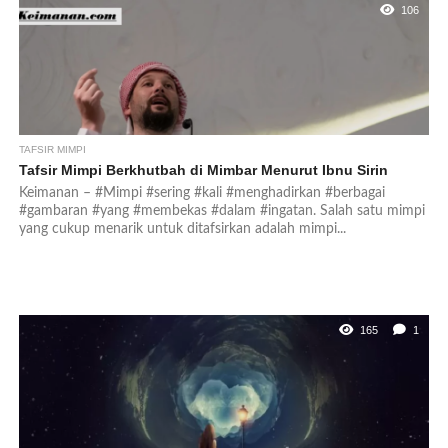
106
TAFSIR MIMPI
Tafsir Mimpi Berkhutbah di Mimbar Menurut Ibnu Sirin
Keimanan – #Mimpi #sering #kali #menghadirkan #berbagai
#gambaran #yang #membekas #dalam #ingatan. Salah satu mimpi
yang cukup menarik untuk ditafsirkan adalah mimpi...
165
1