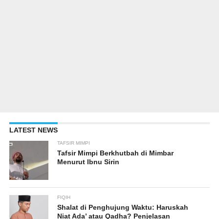
LATEST NEWS
TAFSIR MIMPI
Tafsir Mimpi Berkhutbah di Mimbar
Menurut Ibnu Sirin
FIQIH
Shalat di Penghujung Waktu: Haruskah
Niat Ada’ atau Qadha? Penjelasan