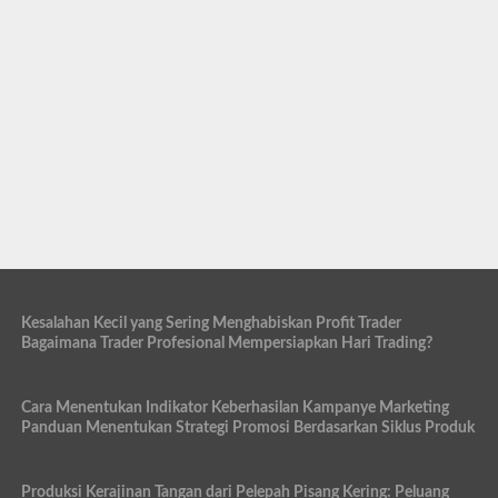
Kesalahan Kecil yang Sering Menghabiskan Profit Trader
Bagaimana Trader Profesional Mempersiapkan Hari Trading?
Cara Menentukan Indikator Keberhasilan Kampanye Marketing
Panduan Menentukan Strategi Promosi Berdasarkan Siklus Produk
Produksi Kerajinan Tangan dari Pelepah Pisang Kering: Peluang