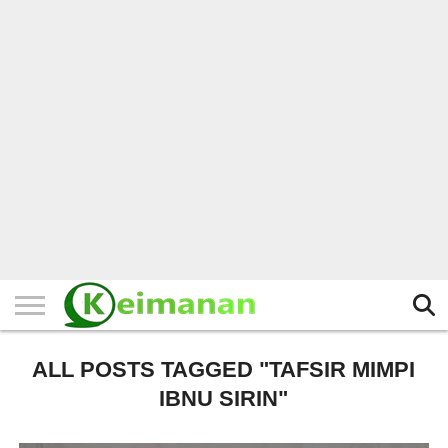
HOME
TERBARU
BERITA
KAJIAN
BUDAYA
EXPLORE
BISNIS
BIODATA
SEJARAH
LAINNYA
ALL POSTS TAGGED "TAFSIR MIMPI
IBNU SIRIN"