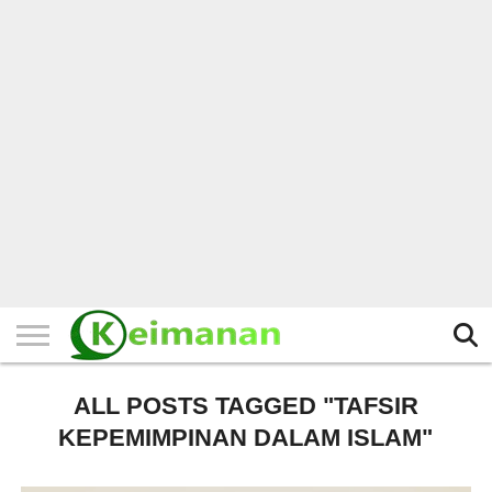
HOME
TERBARU
BERITA
KAJIAN
BUDAYA
EXPLORE
BISNIS
BIODATA
SEJARAH
LAINNYA
ALL POSTS TAGGED "TAFSIR
KEPEMIMPINAN DALAM ISLAM"