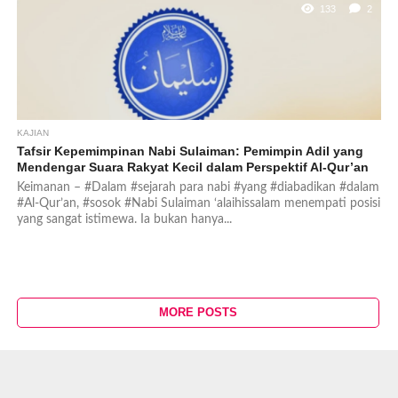
133
2
KAJIAN
Tafsir Kepemimpinan Nabi Sulaiman: Pemimpin Adil yang
Mendengar Suara Rakyat Kecil dalam Perspektif Al-Qur’an
Keimanan – #Dalam #sejarah para nabi #yang #diabadikan #dalam
#Al-Qur’an, #sosok #Nabi Sulaiman ‘alaihissalam menempati posisi
yang sangat istimewa. Ia bukan hanya...
MORE POSTS