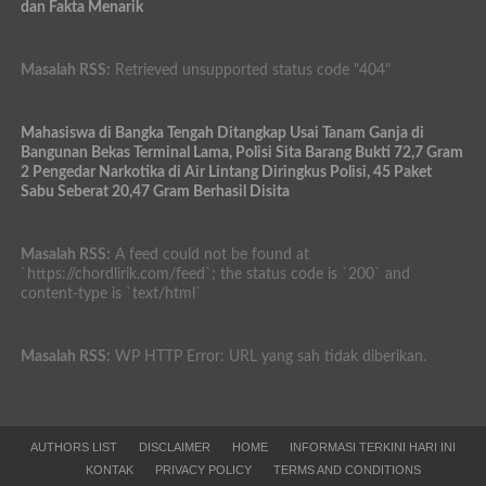
dan Fakta Menarik
Masalah RSS:
Retrieved unsupported status code "404"
Mahasiswa di Bangka Tengah Ditangkap Usai Tanam Ganja di
Bangunan Bekas Terminal Lama, Polisi Sita Barang Bukti 72,7 Gram
2 Pengedar Narkotika di Air Lintang Diringkus Polisi, 45 Paket
Sabu Seberat 20,47 Gram Berhasil Disita
Masalah RSS:
A feed could not be found at
`https://chordlirik.com/feed`; the status code is `200` and
content-type is `text/html`
Masalah RSS:
WP HTTP Error: URL yang sah tidak diberikan.
AUTHORS LIST
DISCLAIMER
HOME
INFORMASI TERKINI HARI INI
KONTAK
PRIVACY POLICY
TERMS AND CONDITIONS