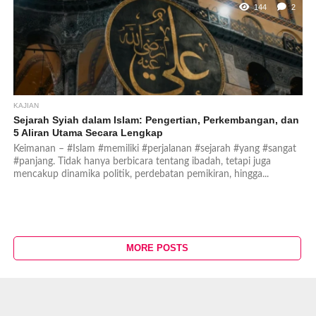
144
2
KAJIAN
Sejarah Syiah dalam Islam: Pengertian, Perkembangan, dan
5 Aliran Utama Secara Lengkap
Keimanan – #Islam #memiliki #perjalanan #sejarah #yang #sangat
#panjang. Tidak hanya berbicara tentang ibadah, tetapi juga
mencakup dinamika politik, perdebatan pemikiran, hingga...
MORE POSTS