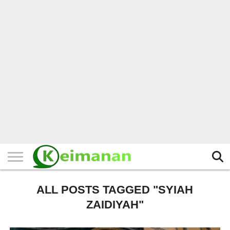
HOME
TERBARU
BERITA
KAJIAN
BUDAYA
EXPLORE
BISNIS
BIODATA
SEJARAH
LAINNYA
ALL POSTS TAGGED "SYIAH
ZAIDIYAH"