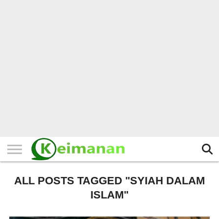
HOME
TERBARU
BERITA
KAJIAN
BUDAYA
EXPLORE
BISNIS
BIODATA
SEJARAH
LAINNYA
ALL POSTS TAGGED "SYIAH DALAM
ISLAM"