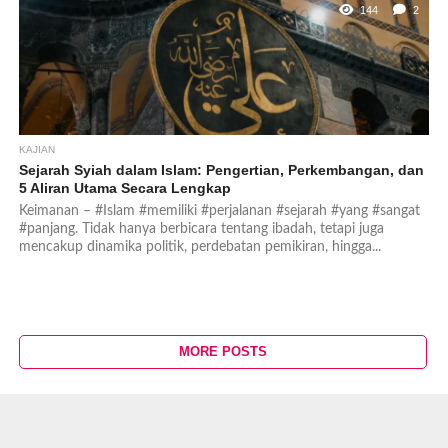
144
2
KAJIAN
Sejarah Syiah dalam Islam: Pengertian, Perkembangan, dan
5 Aliran Utama Secara Lengkap
Keimanan – #Islam #memiliki #perjalanan #sejarah #yang #sangat
#panjang. Tidak hanya berbicara tentang ibadah, tetapi juga
mencakup dinamika politik, perdebatan pemikiran, hingga...
MORE POSTS