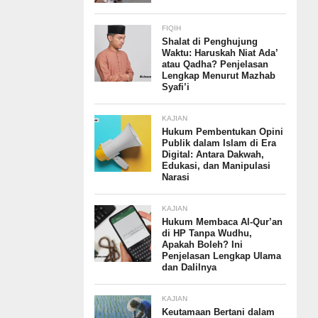
FIQIH
Shalat di Penghujung
Waktu: Haruskah Niat Ada’
atau Qadha? Penjelasan
Lengkap Menurut Mazhab
Syafi’i
KAJIAN
Hukum Pembentukan Opini
Publik dalam Islam di Era
Digital: Antara Dakwah,
Edukasi, dan Manipulasi
Narasi
KAJIAN
Hukum Membaca Al-Qur’an
di HP Tanpa Wudhu,
Apakah Boleh? Ini
Penjelasan Lengkap Ulama
dan Dalilnya
KAJIAN
Keutamaan Bertani dalam