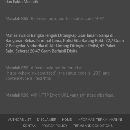
dan Fakta Menarik
Masalah RSS:
Retrieved unsupported status code "404"
Mahasiswa di Bangka Tengah Ditangkap Usai Tanam Ganja di
Bangunan Bekas Terminal Lama, Polisi Sita Barang Bukti 72,7 Gram
2 Pengedar Narkotika di Air Lintang Diringkus Polisi, 45 Paket
Sabu Seberat 20,47 Gram Berhasil Disita
Masalah RSS:
A feed could not be found at
`https://chordlirik.com/feed`; the status code is `200` and
content-type is `text/html`
Masalah RSS:
WP HTTP Error: URL yang sah tidak diberikan.
AUTHORS LIST
DISCLAIMER
HOME
INFORMASI TERKINI HARI INI
KONTAK
PRIVACY POLICY
TERMS AND CONDITIONS