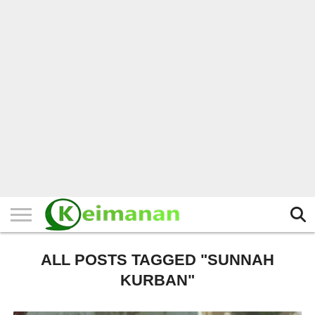
HOME
TERBARU
BERITA
KAJIAN
BUDAYA
EXPLORE
BISNIS
BIODATA
SEJARAH
LAINNYA
ALL POSTS TAGGED "SUNNAH
KURBAN"