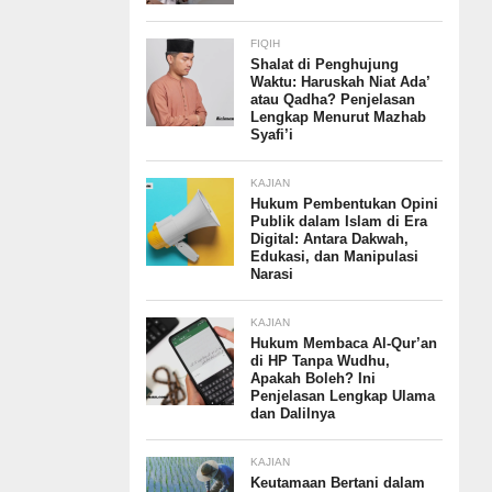
FIQIH
Shalat di Penghujung
Waktu: Haruskah Niat Ada’
atau Qadha? Penjelasan
Lengkap Menurut Mazhab
Syafi’i
KAJIAN
Hukum Pembentukan Opini
Publik dalam Islam di Era
Digital: Antara Dakwah,
Edukasi, dan Manipulasi
Narasi
KAJIAN
Hukum Membaca Al-Qur’an
di HP Tanpa Wudhu,
Apakah Boleh? Ini
Penjelasan Lengkap Ulama
dan Dalilnya
KAJIAN
Keutamaan Bertani dalam