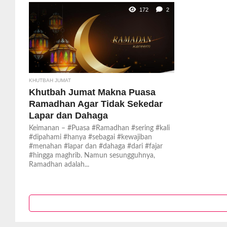
172
2
KHUTBAH JUMAT
Khutbah Jumat Makna Puasa
Ramadhan Agar Tidak Sekedar
Lapar dan Dahaga
Keimanan – #Puasa #Ramadhan #sering #kali
#dipahami #hanya #sebagai #kewajiban
#menahan #lapar dan #dahaga #dari #fajar
#hingga maghrib. Namun sesungguhnya,
Ramadhan adalah...