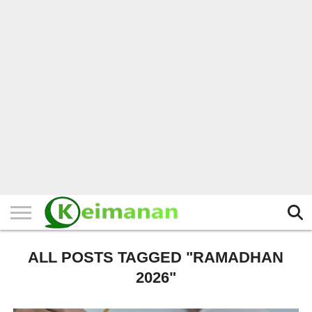
HOME
TERBARU
BERITA
KAJIAN
BUDAYA
EXPLORE
BISNIS
BIODATA
SEJARAH
LAINNYA
ALL POSTS TAGGED "RAMADHAN
2026"