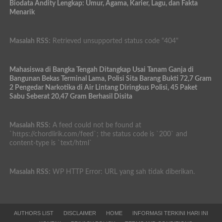
Biodata Andity Lengkap: Umur, Agama, Karier, Lagu, dan Fakta
Menarik
Masalah RSS:
Retrieved unsupported status code "404"
Mahasiswa di Bangka Tengah Ditangkap Usai Tanam Ganja di
Bangunan Bekas Terminal Lama, Polisi Sita Barang Bukti 72,7 Gram
2 Pengedar Narkotika di Air Lintang Diringkus Polisi, 45 Paket
Sabu Seberat 20,47 Gram Berhasil Disita
Masalah RSS:
A feed could not be found at
`https://chordlirik.com/feed`; the status code is `200` and
content-type is `text/html`
Masalah RSS:
WP HTTP Error: URL yang sah tidak diberikan.
AUTHORS LIST
DISCLAIMER
HOME
INFORMASI TERKINI HARI INI