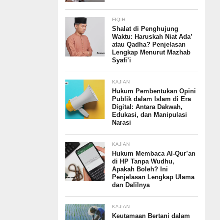
FIQIH
Shalat di Penghujung
Waktu: Haruskah Niat Ada’
atau Qadha? Penjelasan
Lengkap Menurut Mazhab
Syafi’i
KAJIAN
Hukum Pembentukan Opini
Publik dalam Islam di Era
Digital: Antara Dakwah,
Edukasi, dan Manipulasi
Narasi
KAJIAN
Hukum Membaca Al-Qur’an
di HP Tanpa Wudhu,
Apakah Boleh? Ini
Penjelasan Lengkap Ulama
dan Dalilnya
KAJIAN
Keutamaan Bertani dalam