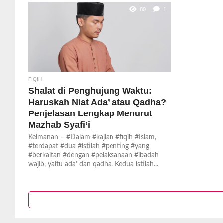
80
1
FIQIH
Shalat di Penghujung Waktu:
Haruskah Niat Ada’ atau Qadha?
Penjelasan Lengkap Menurut
Mazhab Syafi’i
Keimanan – #Dalam #kajian #fiqih #Islam,
#terdapat #dua #istilah #penting #yang
#berkaitan #dengan #pelaksanaan #ibadah
wajib, yaitu ada’ dan qadha. Kedua istilah...