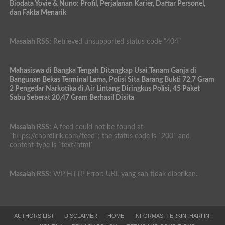
Biodata Yovie & Nuno: Profil, Perjalanan Karier, Daftar Personel,
dan Fakta Menarik
Masalah RSS:
Retrieved unsupported status code "404"
Mahasiswa di Bangka Tengah Ditangkap Usai Tanam Ganja di
Bangunan Bekas Terminal Lama, Polisi Sita Barang Bukti 72,7 Gram
2 Pengedar Narkotika di Air Lintang Diringkus Polisi, 45 Paket
Sabu Seberat 20,47 Gram Berhasil Disita
Masalah RSS:
A feed could not be found at
`https://chordlirik.com/feed`; the status code is `200` and
content-type is `text/html`
Masalah RSS:
WP HTTP Error: URL yang sah tidak diberikan.
AUTHORS LIST
DISCLAIMER
HOME
INFORMASI TERKINI HARI INI