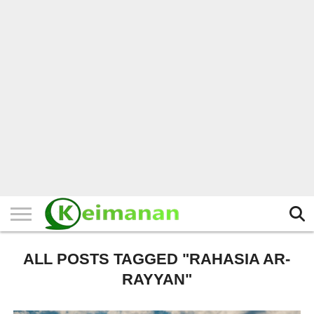
HOME
TERBARU
BERITA
KAJIAN
BUDAYA
EXPLORE
BISNIS
BIODATA
SEJARAH
LAINNYA
ALL POSTS TAGGED "RAHASIA AR-
RAYYAN"