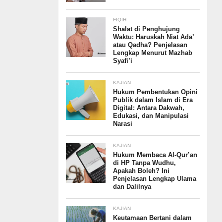
FIQIH
Shalat di Penghujung
Waktu: Haruskah Niat Ada’
atau Qadha? Penjelasan
Lengkap Menurut Mazhab
Syafi’i
KAJIAN
Hukum Pembentukan Opini
Publik dalam Islam di Era
Digital: Antara Dakwah,
Edukasi, dan Manipulasi
Narasi
KAJIAN
Hukum Membaca Al-Qur’an
di HP Tanpa Wudhu,
Apakah Boleh? Ini
Penjelasan Lengkap Ulama
dan Dalilnya
KAJIAN
Keutamaan Bertani dalam