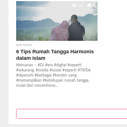
118
2
BAB NIKAH
6 Tips Rumah Tangga Harmonis
dalam Islam
Keimanan – #Di #era #digital #seperti
#sekarang, #media #sosial #seperti #TikTok
#dipenuhi #berbagai #konten yang
#menampilkan #kehidupan rumah tangga,
mulai dari romantisme...