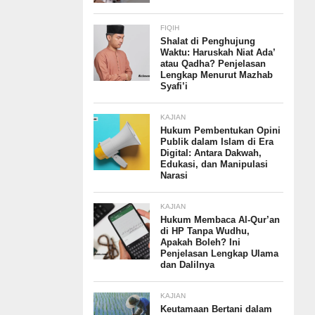
FIQIH
Shalat di Penghujung
Waktu: Haruskah Niat Ada’
atau Qadha? Penjelasan
Lengkap Menurut Mazhab
Syafi’i
KAJIAN
Hukum Pembentukan Opini
Publik dalam Islam di Era
Digital: Antara Dakwah,
Edukasi, dan Manipulasi
Narasi
KAJIAN
Hukum Membaca Al-Qur’an
di HP Tanpa Wudhu,
Apakah Boleh? Ini
Penjelasan Lengkap Ulama
dan Dalilnya
KAJIAN
Keutamaan Bertani dalam