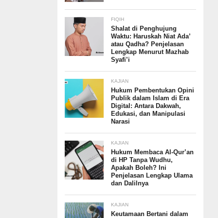
FIQIH
Shalat di Penghujung
Waktu: Haruskah Niat Ada’
atau Qadha? Penjelasan
Lengkap Menurut Mazhab
Syafi’i
KAJIAN
Hukum Pembentukan Opini
Publik dalam Islam di Era
Digital: Antara Dakwah,
Edukasi, dan Manipulasi
Narasi
KAJIAN
Hukum Membaca Al-Qur’an
di HP Tanpa Wudhu,
Apakah Boleh? Ini
Penjelasan Lengkap Ulama
dan Dalilnya
KAJIAN
Keutamaan Bertani dalam