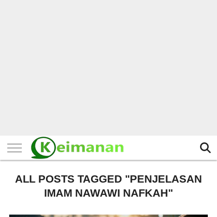
HOME
TERBARU
BERITA
KAJIAN
BUDAYA
EXPLORE
BISNIS
BIODATA
SEJARAH
LAINNYA
ALL POSTS TAGGED "PENJELASAN
IMAM NAWAWI NAFKAH"