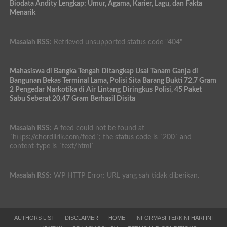
Biodata Andity Lengkap: Umur, Agama, Karier, Lagu, dan Fakta
Menarik
Masalah RSS:
Retrieved unsupported status code "404"
Mahasiswa di Bangka Tengah Ditangkap Usai Tanam Ganja di
Bangunan Bekas Terminal Lama, Polisi Sita Barang Bukti 72,7 Gram
2 Pengedar Narkotika di Air Lintang Diringkus Polisi, 45 Paket
Sabu Seberat 20,47 Gram Berhasil Disita
Masalah RSS:
A feed could not be found at
`https://chordlirik.com/feed`; the status code is `200` and
content-type is `text/html`
Masalah RSS:
WP HTTP Error: URL yang sah tidak diberikan.
AUTHORS LIST
DISCLAIMER
HOME
INFORMASI TERKINI HARI INI