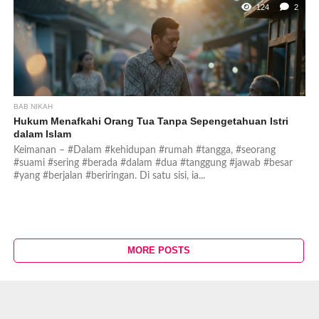
124
2
BAB NIKAH
Hukum Menafkahi Orang Tua Tanpa Sepengetahuan Istri
dalam Islam
Keimanan – #Dalam #kehidupan #rumah #tangga, #seorang
#suami #sering #berada #dalam #dua #tanggung #jawab #besar
#yang #berjalan #beriringan. Di satu sisi, ia...
MORE POSTS