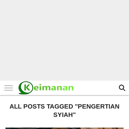
HOME
TERBARU
BERITA
KAJIAN
BUDAYA
EXPLORE
BISNIS
BIODATA
SEJARAH
LAINNYA
ALL POSTS TAGGED "PENGERTIAN
SYIAH"