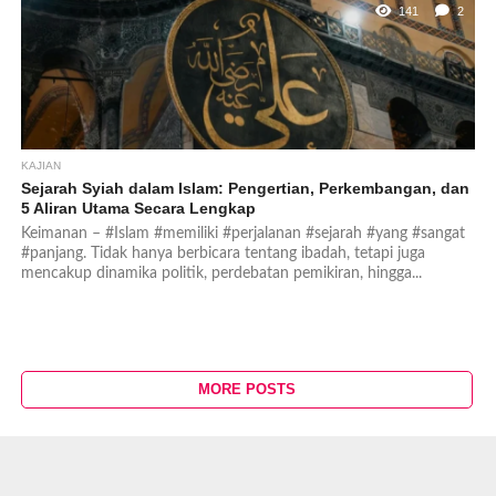
141
2
KAJIAN
Sejarah Syiah dalam Islam: Pengertian, Perkembangan, dan
5 Aliran Utama Secara Lengkap
Keimanan – #Islam #memiliki #perjalanan #sejarah #yang #sangat
#panjang. Tidak hanya berbicara tentang ibadah, tetapi juga
mencakup dinamika politik, perdebatan pemikiran, hingga...
MORE POSTS