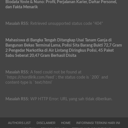
Biodata Yovie & Nuno: Profil, Perjalanan Karier, Daftar Personel,
dan Fakta Menarik
Masalah RSS:
Retrieved unsupported status code "404"
Mahasiswa di Bangka Tengah Ditangkap Usai Tanam Ganja di
Bangunan Bekas Terminal Lama, Polisi Sita Barang Bukti 72,7 Gram
2 Pengedar Narkotika di Air Lintang Diringkus Polisi, 45 Paket
Sabu Seberat 20,47 Gram Berhasil Disita
Masalah RSS:
A feed could not be found at
`https://chordlirik.com/feed`; the status code is `200` and
content-type is `text/html`
Masalah RSS:
WP HTTP Error: URL yang sah tidak diberikan.
AUTHORS LIST
DISCLAIMER
HOME
INFORMASI TERKINI HARI INI