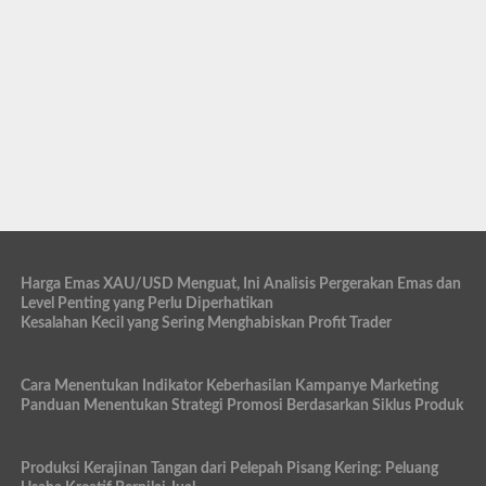
Harga Emas XAU/USD Menguat, Ini Analisis Pergerakan Emas dan
Level Penting yang Perlu Diperhatikan
Kesalahan Kecil yang Sering Menghabiskan Profit Trader
Cara Menentukan Indikator Keberhasilan Kampanye Marketing
Panduan Menentukan Strategi Promosi Berdasarkan Siklus Produk
Produksi Kerajinan Tangan dari Pelepah Pisang Kering: Peluang