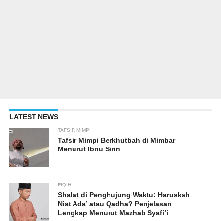
LATEST NEWS
TAFSIR MIMPI
Tafsir Mimpi Berkhutbah di Mimbar
Menurut Ibnu Sirin
FIQIH
Shalat di Penghujung Waktu: Haruskah
Niat Ada’ atau Qadha? Penjelasan
Lengkap Menurut Mazhab Syafi’i