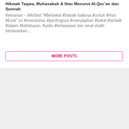
Hikmah Taqwa, Muhasabah & Ilmu Menurut Al-Qur’an dan
Sunnah
Keimanan – #Artikel “#Berbekal #Sebaik-baiknya #untuk #Hari
#Esok” ini #membahas #pentingnya #menyiapkan #bekal #terbaik
#dalam #kehidupan, #yaitu #ketaqwaan dan amal shalih
berdasarkan...
MORE POSTS