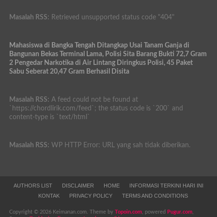
Masalah RSS:
Retrieved unsupported status code "404"
Mahasiswa di Bangka Tengah Ditangkap Usai Tanam Ganja di
Bangunan Bekas Terminal Lama, Polisi Sita Barang Bukti 72,7 Gram
2 Pengedar Narkotika di Air Lintang Diringkus Polisi, 45 Paket
Sabu Seberat 20,47 Gram Berhasil Disita
Masalah RSS:
A feed could not be found at
`https://chordlirik.com/feed`; the status code is `200` and
content-type is `text/html`
Masalah RSS:
WP HTTP Error: URL yang sah tidak diberikan.
AUTHORS LIST
DISCLAIMER
HOME
INFORMASI TERKINI HARI INI
KONTAK
PRIVACY POLICY
TERMS AND CONDITIONS
Copyright © 2026 Keimanan.com. Theme by
Topoin.com
, powered
Pugur.com
,