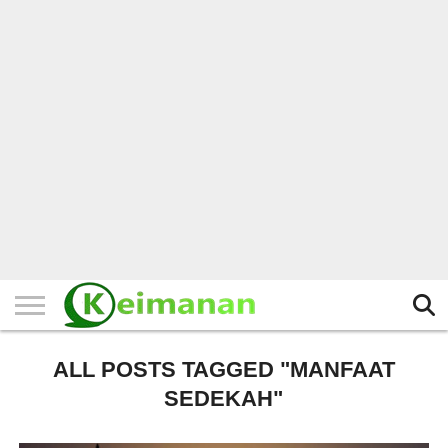
HOME
TERBARU
BERITA
KAJIAN
BUDAYA
EXPLORE
BISNIS
BIODATA
SEJARAH
LAINNYA
ALL POSTS TAGGED "MANFAAT
SEDEKAH"