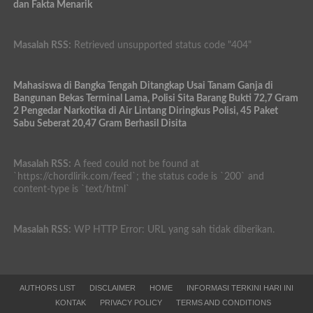
dan Fakta Menarik
Masalah RSS:
Retrieved unsupported status code "404"
Mahasiswa di Bangka Tengah Ditangkap Usai Tanam Ganja di
Bangunan Bekas Terminal Lama, Polisi Sita Barang Bukti 72,7 Gram
2 Pengedar Narkotika di Air Lintang Diringkus Polisi, 45 Paket
Sabu Seberat 20,47 Gram Berhasil Disita
Masalah RSS:
A feed could not be found at
`https://chordlirik.com/feed`; the status code is `200` and
content-type is `text/html`
Masalah RSS:
WP HTTP Error: URL yang sah tidak diberikan.
AUTHORS LIST
DISCLAIMER
HOME
INFORMASI TERKINI HARI INI
KONTAK
PRIVACY POLICY
TERMS AND CONDITIONS