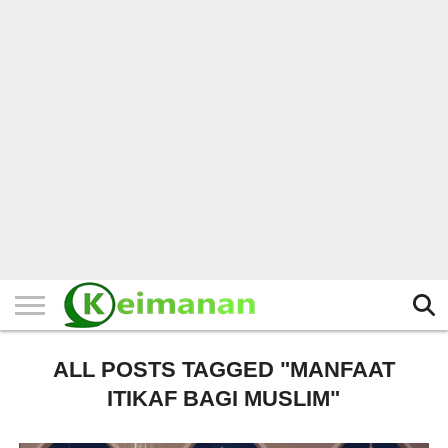
HOME
TERBARU
BERITA
KAJIAN
BUDAYA
EXPLORE
BISNIS
BIODATA
SEJARAH
LAINNYA
ALL POSTS TAGGED "MANFAAT
ITIKAF BAGI MUSLIM"