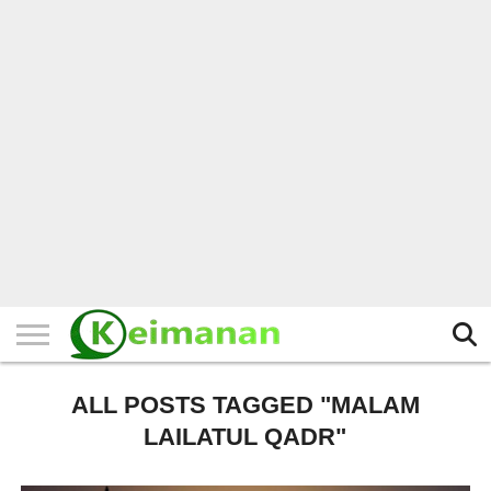
HOME
TERBARU
BERITA
KAJIAN
BUDAYA
EXPLORE
BISNIS
BIODATA
SEJARAH
LAINNYA
ALL POSTS TAGGED "MALAM
LAILATUL QADR"