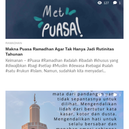
127
1
RAMADHAN
Makna Puasa Ramadhan Agar Tak Hanya Jadi Rutinitas
Tahunan
Keimanan – #Puasa #Ramadhan #adalah #ibadah #khusus yang
#diwajibkan #bagi #setiap #Muslim #dewasa #sebagai #salah
#satu #rukun #Islam. Namun, sudahkah kita menyadari...
143
3