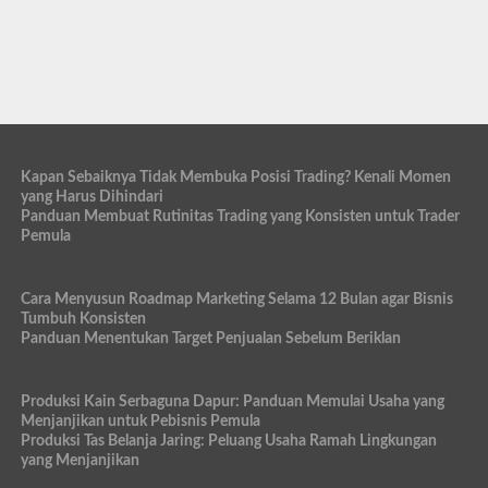
Kapan Sebaiknya Tidak Membuka Posisi Trading? Kenali Momen
yang Harus Dihindari
Panduan Membuat Rutinitas Trading yang Konsisten untuk Trader
Pemula
Cara Menyusun Roadmap Marketing Selama 12 Bulan agar Bisnis
Tumbuh Konsisten
Panduan Menentukan Target Penjualan Sebelum Beriklan
Produksi Kain Serbaguna Dapur: Panduan Memulai Usaha yang
Menjanjikan untuk Pebisnis Pemula
Produksi Tas Belanja Jaring: Peluang Usaha Ramah Lingkungan
yang Menjanjikan