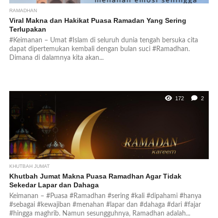
RAMADHAN
Viral Makna dan Hakikat Puasa Ramadan Yang Sering
Terlupakan
#Keimanan – Umat #Islam di seluruh dunia tengah bersuka cita
dapat dipertemukan kembali dengan bulan suci #Ramadhan.
Dimana di dalamnya kita akan...
172
2
KHUTBAH JUMAT
Khutbah Jumat Makna Puasa Ramadhan Agar Tidak
Sekedar Lapar dan Dahaga
Keimanan – #Puasa #Ramadhan #sering #kali #dipahami #hanya
#sebagai #kewajiban #menahan #lapar dan #dahaga #dari #fajar
#hingga maghrib. Namun sesungguhnya, Ramadhan adalah...