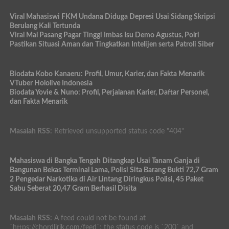
Viral Mahasiswi FKM Undana Diduga Depresi Usai Sidang Skripsi
Berulang Kali Tertunda
Viral Mal Pasang Pagar Tinggi Imbas Isu Demo Agustus, Polri
Pastikan Situasi Aman dan Tingkatkan Intelijen serta Patroli Siber
Biodata Kobo Kanaeru: Profil, Umur, Karier, dan Fakta Menarik
VTuber Hololive Indonesia
Biodata Yovie & Nuno: Profil, Perjalanan Karier, Daftar Personel,
dan Fakta Menarik
Masalah RSS:
Retrieved unsupported status code "404"
Mahasiswa di Bangka Tengah Ditangkap Usai Tanam Ganja di
Bangunan Bekas Terminal Lama, Polisi Sita Barang Bukti 72,7 Gram
2 Pengedar Narkotika di Air Lintang Diringkus Polisi, 45 Paket
Sabu Seberat 20,47 Gram Berhasil Disita
Masalah RSS:
A feed could not be found at
`https://chordlirik.com/feed`; the status code is `200` and