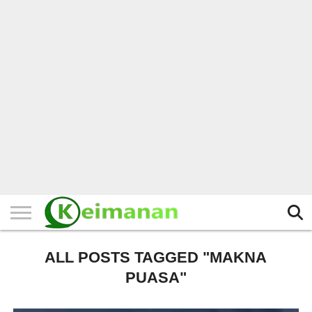
HOME
TERBARU
BERITA
KAJIAN
BUDAYA
EXPLORE
BISNIS
BIODATA
SEJARAH
LAINNYA
ALL POSTS TAGGED "MAKNA
PUASA"