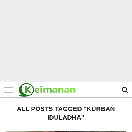
HOME
TERBARU
BERITA
KAJIAN
BUDAYA
EXPLORE
BISNIS
BIODATA
SEJARAH
LAINNYA
ALL POSTS TAGGED "KURBAN
IDULADHA"