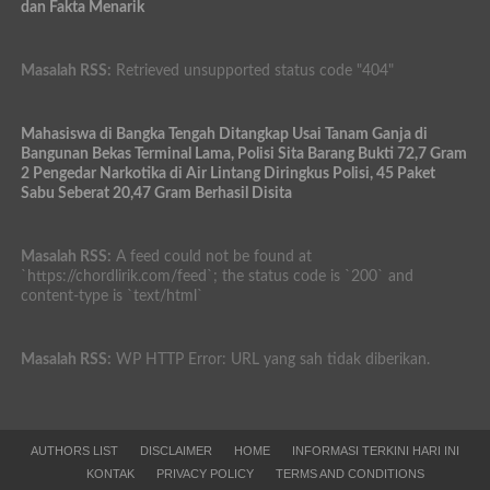
dan Fakta Menarik
Masalah RSS:
Retrieved unsupported status code "404"
Mahasiswa di Bangka Tengah Ditangkap Usai Tanam Ganja di
Bangunan Bekas Terminal Lama, Polisi Sita Barang Bukti 72,7 Gram
2 Pengedar Narkotika di Air Lintang Diringkus Polisi, 45 Paket
Sabu Seberat 20,47 Gram Berhasil Disita
Masalah RSS:
A feed could not be found at
`https://chordlirik.com/feed`; the status code is `200` and
content-type is `text/html`
Masalah RSS:
WP HTTP Error: URL yang sah tidak diberikan.
AUTHORS LIST
DISCLAIMER
HOME
INFORMASI TERKINI HARI INI
KONTAK
PRIVACY POLICY
TERMS AND CONDITIONS