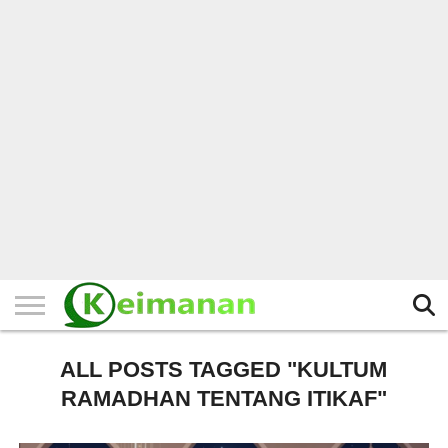
HOME
TERBARU
BERITA
KAJIAN
BUDAYA
EXPLORE
BISNIS
BIODATA
SEJARAH
LAINNYA
ALL POSTS TAGGED "KULTUM
RAMADHAN TENTANG ITIKAF"