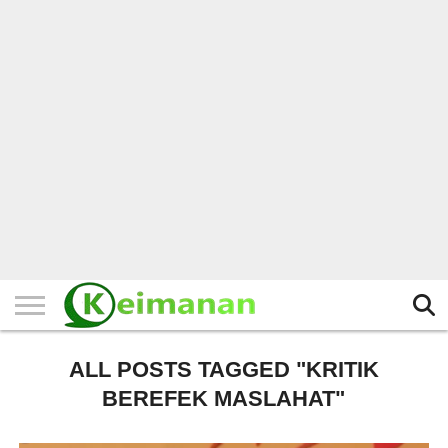
HOME
TERBARU
BERITA
KAJIAN
BUDAYA
EXPLORE
BISNIS
BIODATA
SEJARAH
LAINNYA
ALL POSTS TAGGED "KRITIK
BEREFEK MASLAHAT"