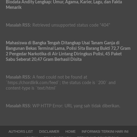
Biodata Andity Lengkap: Umur, Agama, Karier, Lagu, dan Fakta
Menarik
Masalah RSS:
Retrieved unsupported status code "404"
Mahasiswa di Bangka Tengah Ditangkap Usai Tanam Ganja di
Bangunan Bekas Terminal Lama, Polisi Sita Barang Bukti 72,7 Gram
2 Pengedar Narkotika di Air Lintang Diringkus Polisi, 45 Paket
Sabu Seberat 20,47 Gram Berhasil Disita
Masalah RSS:
A feed could not be found at
`https://chordlirik.com/feed`; the status code is `200` and
content-type is `text/html`
Masalah RSS:
WP HTTP Error: URL yang sah tidak diberikan.
AUTHORS LIST
DISCLAIMER
HOME
INFORMASI TERKINI HARI INI