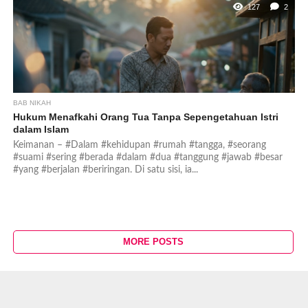
127
2
BAB NIKAH
Hukum Menafkahi Orang Tua Tanpa Sepengetahuan Istri
dalam Islam
Keimanan – #Dalam #kehidupan #rumah #tangga, #seorang
#suami #sering #berada #dalam #dua #tanggung #jawab #besar
#yang #berjalan #beriringan. Di satu sisi, ia...
MORE POSTS