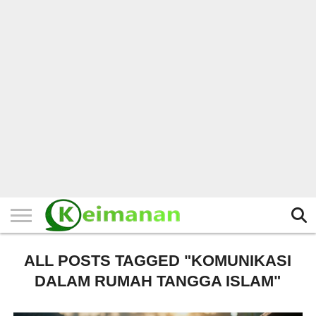
HOME
TERBARU
BERITA
KAJIAN
BUDAYA
EXPLORE
BISNIS
BIODATA
SEJARAH
LAINNYA
ALL POSTS TAGGED "KOMUNIKASI
DALAM RUMAH TANGGA ISLAM"