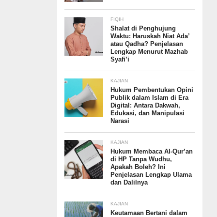
FIQIH
Shalat di Penghujung
Waktu: Haruskah Niat Ada’
atau Qadha? Penjelasan
Lengkap Menurut Mazhab
Syafi’i
KAJIAN
Hukum Pembentukan Opini
Publik dalam Islam di Era
Digital: Antara Dakwah,
Edukasi, dan Manipulasi
Narasi
KAJIAN
Hukum Membaca Al-Qur’an
di HP Tanpa Wudhu,
Apakah Boleh? Ini
Penjelasan Lengkap Ulama
dan Dalilnya
KAJIAN
Keutamaan Bertani dalam