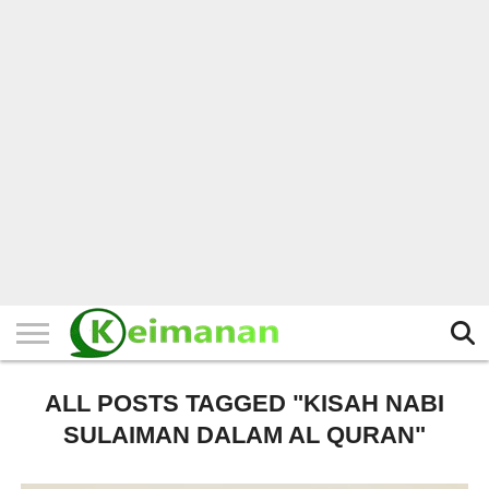
HOME
TERBARU
BERITA
KAJIAN
BUDAYA
EXPLORE
BISNIS
BIODATA
SEJARAH
LAINNYA
ALL POSTS TAGGED "KISAH NABI
SULAIMAN DALAM AL QURAN"