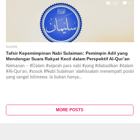
133
2
KAJIAN
Tafsir Kepemimpinan Nabi Sulaiman: Pemimpin Adil yang
Mendengar Suara Rakyat Kecil dalam Perspektif Al-Qur’an
Keimanan – #Dalam #sejarah para nabi #yang #diabadikan #dalam
#Al-Qur’an, #sosok #Nabi Sulaiman ‘alaihissalam menempati posisi
yang sangat istimewa. Ia bukan hanya...
MORE POSTS