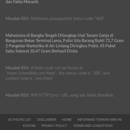
dan Fakta Menarik
Masalah RSS:
Retrieved unsupported status code "404"
Mahasiswa di Bangka Tengah Ditangkap Usai Tanam Ganja di
Bangunan Bekas Terminal Lama, Polisi Sita Barang Bukti 72,7 Gram
2 Pengedar Narkotika di Air Lintang Diringkus Polisi, 45 Paket
Sabu Seberat 20,47 Gram Berhasil Disita
Masalah RSS:
A feed could not be found at
`https://chordlirik.com/feed`; the status code is `200` and
content-type is `text/html`
Masalah RSS:
WP HTTP Error: URL yang sah tidak diberikan.
AUTHORS LIST
DISCLAIMER
HOME
INFORMASI TERKINI HARI INI
KONTAK
PRIVACY POLICY
TERMS AND CONDITIONS