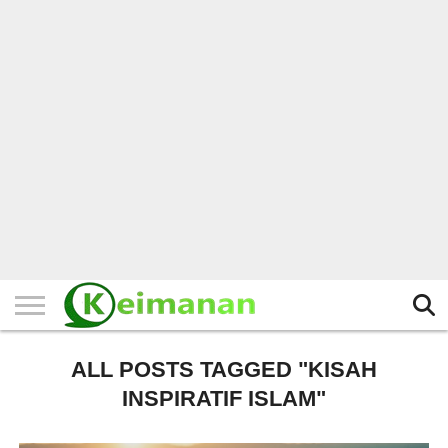
HOME
TERBARU
BERITA
KAJIAN
BUDAYA
EXPLORE
BISNIS
BIODATA
SEJARAH
LAINNYA
ALL POSTS TAGGED "KISAH
INSPIRATIF ISLAM"