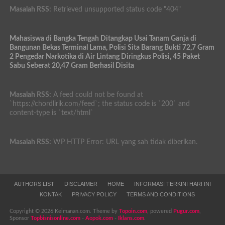
Masalah RSS:
Retrieved unsupported status code "404"
Mahasiswa di Bangka Tengah Ditangkap Usai Tanam Ganja di
Bangunan Bekas Terminal Lama, Polisi Sita Barang Bukti 72,7 Gram
2 Pengedar Narkotika di Air Lintang Diringkus Polisi, 45 Paket
Sabu Seberat 20,47 Gram Berhasil Disita
Masalah RSS:
A feed could not be found at
`https://chordlirik.com/feed`; the status code is `200` and
content-type is `text/html`
Masalah RSS:
WP HTTP Error: URL yang sah tidak diberikan.
AUTHORS LIST
DISCLAIMER
HOME
INFORMASI TERKINI HARI INI
KONTAK
PRIVACY POLICY
TERMS AND CONDITIONS
Copyright © 2026 Keimanan.com. Theme by
Topoin.com
, powered
Pugur.com
,
Sponsor
Topbisnisonline.com
-
Aopok.com
-
Iklans.com
.