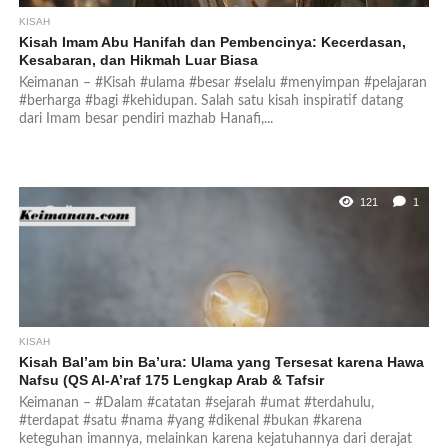
KISAH
Kisah Imam Abu Hanifah dan Pembencinya: Kecerdasan,
Kesabaran, dan Hikmah Luar Biasa
Keimanan – #Kisah #ulama #besar #selalu #menyimpan #pelajaran
#berharga #bagi #kehidupan. Salah satu kisah inspiratif datang
dari Imam besar pendiri mazhab Hanafi,...
121
1
KISAH
Kisah Bal’am bin Ba’ura: Ulama yang Tersesat karena Hawa
Nafsu (QS Al-A’raf 175 Lengkap Arab & Tafsir
Keimanan – #Dalam #catatan #sejarah #umat #terdahulu,
#terdapat #satu #nama #yang #dikenal #bukan #karena
keteguhan imannya, melainkan karena kejatuhannya dari derajat