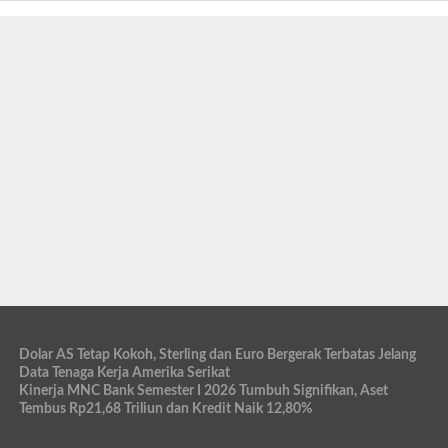
Dolar AS Tetap Kokoh, Sterling dan Euro Bergerak Terbatas Jelang
Data Tenaga Kerja Amerika Serikat
Kinerja MNC Bank Semester I 2026 Tumbuh Signifikan, Aset
Tembus Rp21,68 Triliun dan Kredit Naik 12,80%