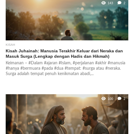
143
2
KISAH
Kisah Juhainah: Manusia Terakhir Keluar dari Neraka dan
Masuk Surga (Lengkap dengan Hadis dan Hikmah)
Keimanan – #Dalam #ajaran #Islam, #perjalanan #akhir #manusia
#hanya #bermuara #pada #dua #tempat: #surga atau #neraka.
Surga adalah tempat penuh kenikmatan abadi,...
100
2