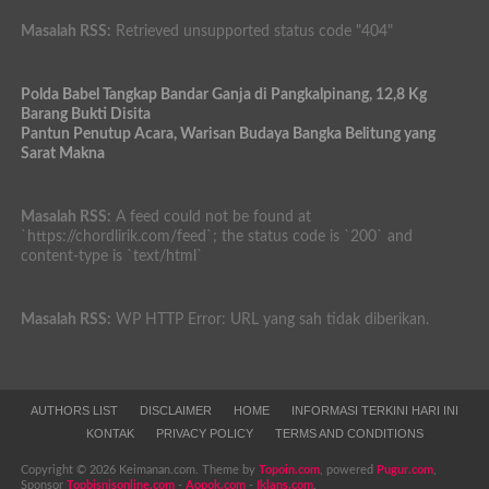
Masalah RSS:
Retrieved unsupported status code "404"
Polda Babel Tangkap Bandar Ganja di Pangkalpinang, 12,8 Kg
Barang Bukti Disita
Pantun Penutup Acara, Warisan Budaya Bangka Belitung yang
Sarat Makna
Masalah RSS:
A feed could not be found at
`https://chordlirik.com/feed`; the status code is `200` and
content-type is `text/html`
Masalah RSS:
WP HTTP Error: URL yang sah tidak diberikan.
AUTHORS LIST
DISCLAIMER
HOME
INFORMASI TERKINI HARI INI
KONTAK
PRIVACY POLICY
TERMS AND CONDITIONS
Copyright © 2026 Keimanan.com. Theme by
Topoin.com
, powered
Pugur.com
,
Sponsor
Topbisnisonline.com
-
Aopok.com
-
Iklans.com
.