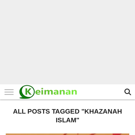
HOME
TERBARU
BERITA
KAJIAN
BUDAYA
EXPLORE
BISNIS
BIODATA
SEJARAH
LAINNYA
ALL POSTS TAGGED "KHAZANAH
ISLAM"