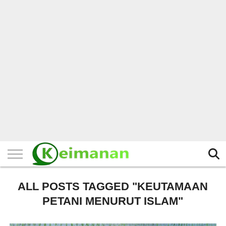
HOME
TERBARU
BERITA
KAJIAN
BUDAYA
EXPLORE
BISNIS
BIODATA
SEJARAH
LAINNYA
ALL POSTS TAGGED "KEUTAMAAN
PETANI MENURUT ISLAM"