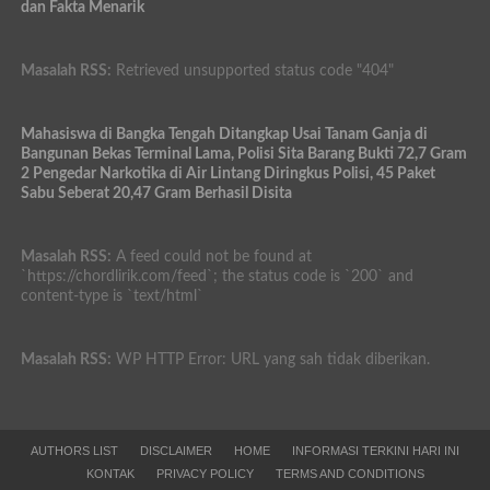
dan Fakta Menarik
Masalah RSS:
Retrieved unsupported status code "404"
Mahasiswa di Bangka Tengah Ditangkap Usai Tanam Ganja di
Bangunan Bekas Terminal Lama, Polisi Sita Barang Bukti 72,7 Gram
2 Pengedar Narkotika di Air Lintang Diringkus Polisi, 45 Paket
Sabu Seberat 20,47 Gram Berhasil Disita
Masalah RSS:
A feed could not be found at
`https://chordlirik.com/feed`; the status code is `200` and
content-type is `text/html`
Masalah RSS:
WP HTTP Error: URL yang sah tidak diberikan.
AUTHORS LIST
DISCLAIMER
HOME
INFORMASI TERKINI HARI INI
KONTAK
PRIVACY POLICY
TERMS AND CONDITIONS