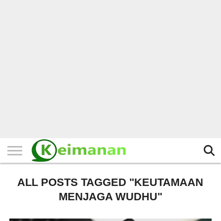
HOME
TERBARU
BERITA
KAJIAN
BUDAYA
EXPLORE
BISNIS
BIODATA
SEJARAH
LAINNYA
ALL POSTS TAGGED "KEUTAMAAN
MENJAGA WUDHU"