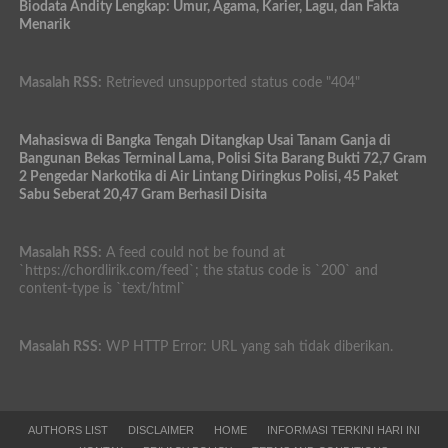
Biodata Andity Lengkap: Umur, Agama, Karier, Lagu, dan Fakta
Menarik
Masalah RSS:
Retrieved unsupported status code "404"
Mahasiswa di Bangka Tengah Ditangkap Usai Tanam Ganja di
Bangunan Bekas Terminal Lama, Polisi Sita Barang Bukti 72,7 Gram
2 Pengedar Narkotika di Air Lintang Diringkus Polisi, 45 Paket
Sabu Seberat 20,47 Gram Berhasil Disita
Masalah RSS:
A feed could not be found at
`https://chordlirik.com/feed`; the status code is `200` and
content-type is `text/html`
Masalah RSS:
WP HTTP Error: URL yang sah tidak diberikan.
AUTHORS LIST
DISCLAIMER
HOME
INFORMASI TERKINI HARI INI