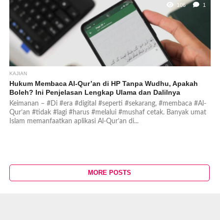
106
1
KAJIAN
Hukum Membaca Al-Qur’an di HP Tanpa Wudhu, Apakah
Boleh? Ini Penjelasan Lengkap Ulama dan Dalilnya
Keimanan – #Di #era #digital #seperti #sekarang, #membaca #Al-
Qur’an #tidak #lagi #harus #melalui #mushaf cetak. Banyak umat
Islam memanfaatkan aplikasi Al-Qur’an di...
MORE POSTS