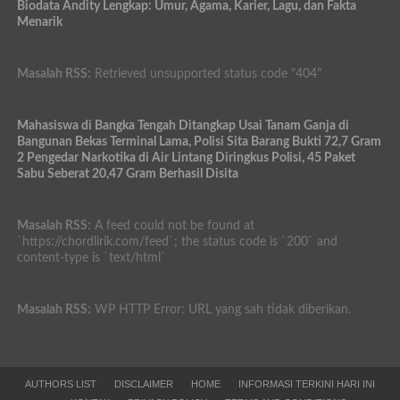
Biodata Andity Lengkap: Umur, Agama, Karier, Lagu, dan Fakta
Menarik
Masalah RSS:
Retrieved unsupported status code "404"
Mahasiswa di Bangka Tengah Ditangkap Usai Tanam Ganja di
Bangunan Bekas Terminal Lama, Polisi Sita Barang Bukti 72,7 Gram
2 Pengedar Narkotika di Air Lintang Diringkus Polisi, 45 Paket
Sabu Seberat 20,47 Gram Berhasil Disita
Masalah RSS:
A feed could not be found at
`https://chordlirik.com/feed`; the status code is `200` and
content-type is `text/html`
Masalah RSS:
WP HTTP Error: URL yang sah tidak diberikan.
AUTHORS LIST
DISCLAIMER
HOME
INFORMASI TERKINI HARI INI