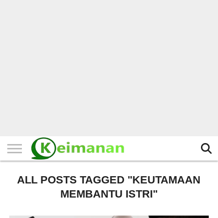
HOME
TERBARU
BERITA
KAJIAN
BUDAYA
EXPLORE
BISNIS
BIODATA
SEJARAH
LAINNYA
ALL POSTS TAGGED "KEUTAMAAN
MEMBANTU ISTRI"