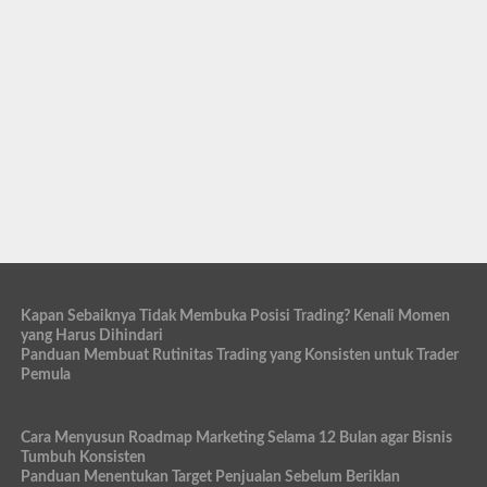
Kapan Sebaiknya Tidak Membuka Posisi Trading? Kenali Momen
yang Harus Dihindari
Panduan Membuat Rutinitas Trading yang Konsisten untuk Trader
Pemula
Cara Menyusun Roadmap Marketing Selama 12 Bulan agar Bisnis
Tumbuh Konsisten
Panduan Menentukan Target Penjualan Sebelum Beriklan