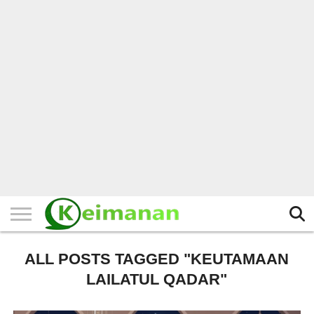
HOME
TERBARU
BERITA
KAJIAN
BUDAYA
EXPLORE
BISNIS
BIODATA
SEJARAH
LAINNYA
ALL POSTS TAGGED "KEUTAMAAN
LAILATUL QADAR"