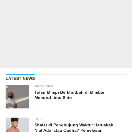
LATEST NEWS
TAFSIR MIMPI
Tafsir Mimpi Berkhutbah di Mimbar
Menurut Ibnu Sirin
FIQIH
Shalat di Penghujung Waktu: Haruskah
Niat Ada’ atau Qadha? Penjelasan