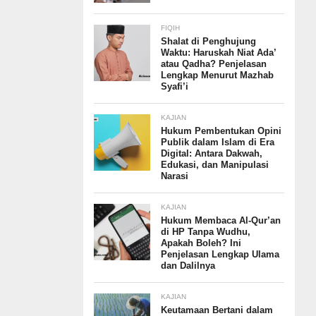
FIQIH
Shalat di Penghujung
Waktu: Haruskah Niat Ada’
atau Qadha? Penjelasan
Lengkap Menurut Mazhab
Syafi’i
KAJIAN
Hukum Pembentukan Opini
Publik dalam Islam di Era
Digital: Antara Dakwah,
Edukasi, dan Manipulasi
Narasi
KAJIAN
Hukum Membaca Al-Qur’an
di HP Tanpa Wudhu,
Apakah Boleh? Ini
Penjelasan Lengkap Ulama
dan Dalilnya
KAJIAN
Keutamaan Bertani dalam