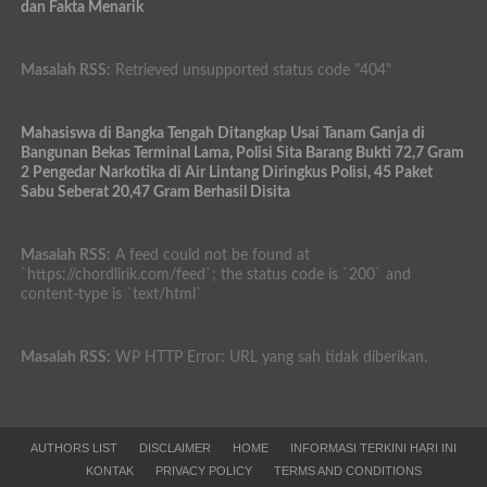
dan Fakta Menarik
Masalah RSS:
Retrieved unsupported status code "404"
Mahasiswa di Bangka Tengah Ditangkap Usai Tanam Ganja di
Bangunan Bekas Terminal Lama, Polisi Sita Barang Bukti 72,7 Gram
2 Pengedar Narkotika di Air Lintang Diringkus Polisi, 45 Paket
Sabu Seberat 20,47 Gram Berhasil Disita
Masalah RSS:
A feed could not be found at
`https://chordlirik.com/feed`; the status code is `200` and
content-type is `text/html`
Masalah RSS:
WP HTTP Error: URL yang sah tidak diberikan.
AUTHORS LIST
DISCLAIMER
HOME
INFORMASI TERKINI HARI INI
KONTAK
PRIVACY POLICY
TERMS AND CONDITIONS