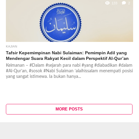
133
2
KAJIAN
Tafsir Kepemimpinan Nabi Sulaiman: Pemimpin Adil yang
Mendengar Suara Rakyat Kecil dalam Perspektif Al-Qur’an
Keimanan – #Dalam #sejarah para nabi #yang #diabadikan #dalam
#Al-Qur’an, #sosok #Nabi Sulaiman ‘alaihissalam menempati posisi
yang sangat istimewa. Ia bukan hanya...
MORE POSTS