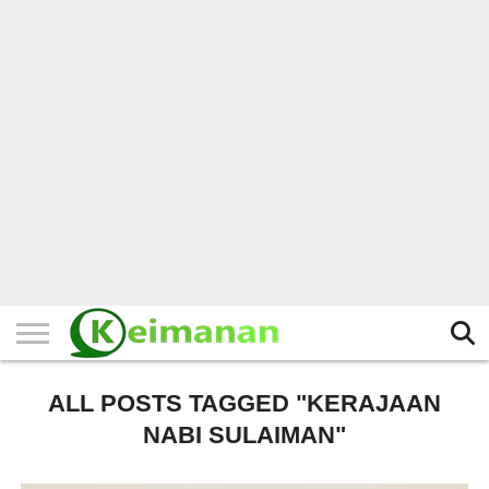
HOME
TERBARU
BERITA
KAJIAN
BUDAYA
EXPLORE
BISNIS
BIODATA
SEJARAH
LAINNYA
ALL POSTS TAGGED "KERAJAAN
NABI SULAIMAN"