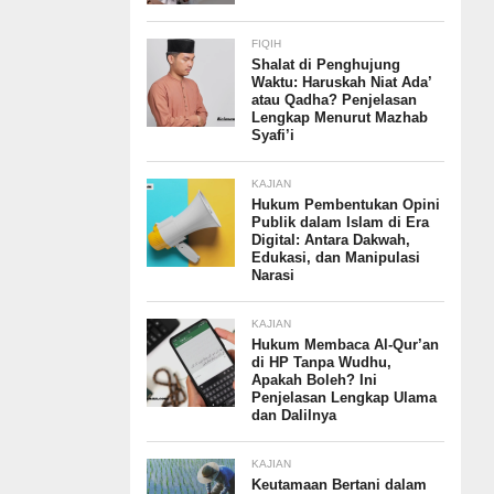
FIQIH
Shalat di Penghujung
Waktu: Haruskah Niat Ada’
atau Qadha? Penjelasan
Lengkap Menurut Mazhab
Syafi’i
KAJIAN
Hukum Pembentukan Opini
Publik dalam Islam di Era
Digital: Antara Dakwah,
Edukasi, dan Manipulasi
Narasi
KAJIAN
Hukum Membaca Al-Qur’an
di HP Tanpa Wudhu,
Apakah Boleh? Ini
Penjelasan Lengkap Ulama
dan Dalilnya
KAJIAN
Keutamaan Bertani dalam