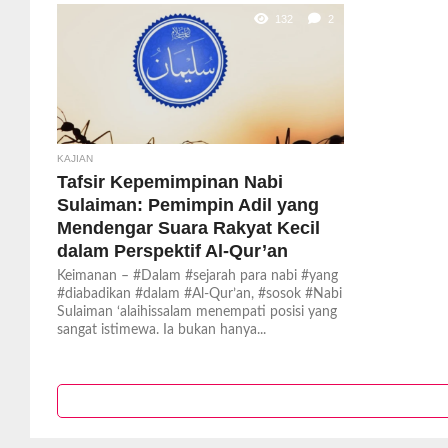
132
2
KAJIAN
Tafsir Kepemimpinan Nabi
Sulaiman: Pemimpin Adil yang
Mendengar Suara Rakyat Kecil
dalam Perspektif Al-Qur’an
Keimanan – #Dalam #sejarah para nabi #yang
#diabadikan #dalam #Al-Qur’an, #sosok #Nabi
Sulaiman ‘alaihissalam menempati posisi yang
sangat istimewa. Ia bukan hanya...