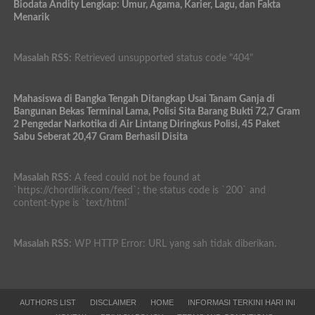
Biodata Andity Lengkap: Umur, Agama, Karier, Lagu, dan Fakta
Menarik
Masalah RSS:
Retrieved unsupported status code "404"
Mahasiswa di Bangka Tengah Ditangkap Usai Tanam Ganja di
Bangunan Bekas Terminal Lama, Polisi Sita Barang Bukti 72,7 Gram
2 Pengedar Narkotika di Air Lintang Diringkus Polisi, 45 Paket
Sabu Seberat 20,47 Gram Berhasil Disita
Masalah RSS:
A feed could not be found at
`https://chordlirik.com/feed`; the status code is `200` and
content-type is `text/html`
Masalah RSS:
WP HTTP Error: URL yang sah tidak diberikan.
AUTHORS LIST
DISCLAIMER
HOME
INFORMASI TERKINI HARI INI