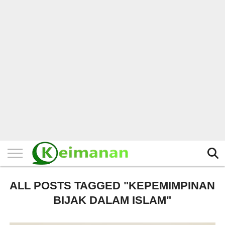
HOME
TERBARU
BERITA
KAJIAN
BUDAYA
EXPLORE
BISNIS
BIODATA
SEJARAH
LAINNYA
ALL POSTS TAGGED "KEPEMIMPINAN
BIJAK DALAM ISLAM"