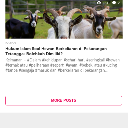
154
2
KAJIAN
Hukum Islam Soal Hewan Berkeliaran di Pekarangan
Tetangga: Bolehkah Dimiliki?
Keimanan – #Dalam #kehidupan #sehari-hari, #seringkali #hewan
#ternak atau #peliharaan #seperti #ayam, #bebek, atau #kucing
#tanpa #sengaja #masuk dan #berkeliaran di pekarangan...
MORE POSTS