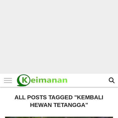
HOME
TERBARU
BERITA
KAJIAN
BUDAYA
EXPLORE
BISNIS
BIODATA
SEJARAH
LAINNYA
ALL POSTS TAGGED "KEMBALI
HEWAN TETANGGA"