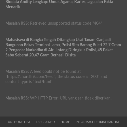
Biodata Andity Lengkap: Umur, Agama, Karier, Lagu, dan Fakta
Menarik
Masalah RSS:
Retrieved unsupported status code "404"
Mahasiswa di Bangka Tengah Ditangkap Usai Tanam Ganja di
Bangunan Bekas Terminal Lama, Polisi Sita Barang Bukti 72,7 Gram
2 Pengedar Narkotika di Air Lintang Diringkus Polisi, 45 Paket
Sabu Seberat 20,47 Gram Berhasil Disita
Masalah RSS:
A feed could not be found at
`https://chordlirik.com/feed`; the status code is `200` and
content-type is `text/html`
Masalah RSS:
WP HTTP Error: URL yang sah tidak diberikan.
AUTHORS LIST
DISCLAIMER
HOME
INFORMASI TERKINI HARI INI