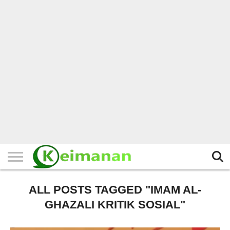
HOME
TERBARU
BERITA
KAJIAN
BUDAYA
EXPLORE
BISNIS
BIODATA
SEJARAH
LAINNYA
ALL POSTS TAGGED "IMAM AL-
GHAZALI KRITIK SOSIAL"