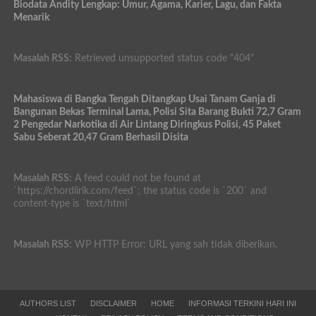
Biodata Andity Lengkap: Umur, Agama, Karier, Lagu, dan Fakta
Menarik
Masalah RSS:
Retrieved unsupported status code "404"
Mahasiswa di Bangka Tengah Ditangkap Usai Tanam Ganja di
Bangunan Bekas Terminal Lama, Polisi Sita Barang Bukti 72,7 Gram
2 Pengedar Narkotika di Air Lintang Diringkus Polisi, 45 Paket
Sabu Seberat 20,47 Gram Berhasil Disita
Masalah RSS:
A feed could not be found at
`https://chordlirik.com/feed`; the status code is `200` and
content-type is `text/html`
Masalah RSS:
WP HTTP Error: URL yang sah tidak diberikan.
AUTHORS LIST
DISCLAIMER
HOME
INFORMASI TERKINI HARI INI